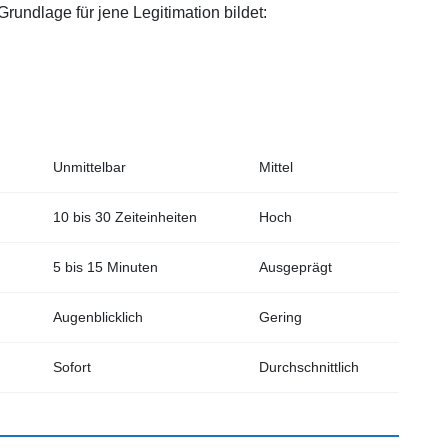
rundlage für jene Legitimation bildet:
Unmittelbar
Mittel
10 bis 30 Zeiteinheiten
Hoch
5 bis 15 Minuten
Ausgeprägt
Augenblicklich
Gering
Sofort
Durchschnittlich