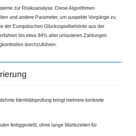
ysteme zur Risikoanalyse. Diese Algorithmen
alten und andere Parameter, um suspekte Vorgänge zu
ie der Europäischen Glücksspielbehörde aus der
rfahren bis etwa 94% aller unlauteren Zahlungen
gkontrollen durchzuführen.
rierung
hnte Identitätsprüfung bringt mehrere konkrete
ten fertiggestellt, ohne lange Wartezeiten für