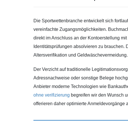
Die Sportwettenbranche entwickelt sich fortlau
vereinfachte Zugangsmöglichkeiten. Buchmache
direkt im Anschluss an der Kontoerstellung mi
Identitätsprüfungen absolvieren zu brauchen. D
Altersverifikation und Geldwäschevermeidung.
Der Verzicht auf traditionelle Legitimationsvo
Adressnachweise oder sonstige Belege hoch
Anbieter moderne Technologien wie Bankauthen
ohne verifizierung
begreifen wir den Wunsch u
offerieren daher optimierte Anmeldevorgänge 