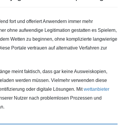
fend fort und offeriert Anwendern immer mehr
r ohne aufwendige Legitimation gestatten es Spielern,
t dem Wetten zu beginnen, ohne komplizierte langwierige
iese Portale vertrauen auf alternative Verfahren zur
rgänge meint faktisch, dass gar keine Ausweiskopien,
geladen werden müssen. Vielmehr verwenden diese
tifizierung oder digitale Lösungen. Mit
wettanbieter
nserer Nutzer nach problemlosen Prozessen und
an.