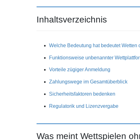
Inhaltsverzeichnis
Welche Bedeutung hat bedeutet Wetten o
Funktionsweise unbenannter Wettplattfo
Vorteile zügiger Anmeldung
Zahlungswege im Gesamtüberblick
Sicherheitsfaktoren bedenken
Regulatorik und Lizenzvergabe
Was meint Wettspielen ohn