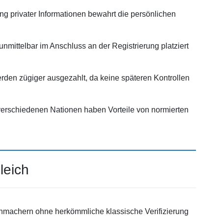
g privater Informationen bewahrt die persönlichen
mittelbar im Anschluss an der Registrierung platziert
rden zügiger ausgezahlt, da keine späteren Kontrollen
rschiedenen Nationen haben Vorteile von normierten
leich
hmachern ohne herkömmliche klassische Verifizierung