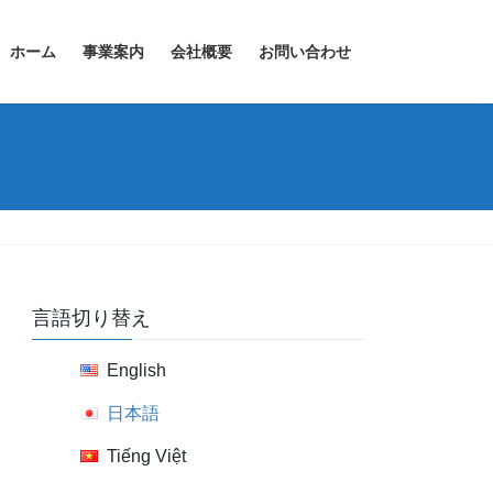
ホーム
事業案内
会社概要
お問い合わせ
言語切り替え
English
日本語
Tiếng Việt