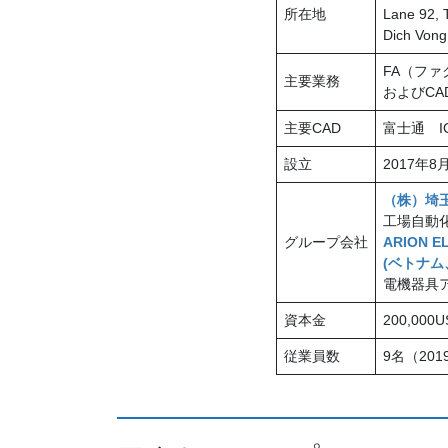
所在地
Lane 92, T
Dich Vong
FA（フ
主要業務
およびC
主要CAD
富士通 IC
設立
2017年8
（株）埼
工場自動
グループ会社
ARION EL
(ベトナ
電機器具
資本金
200,000U
従業員数
9名（20