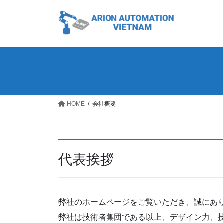
コ
ナ
ン
ビ
テ
ゲ
ン
ー
ツ
シ
へ
ョ
ス
ン
キ
に
ッ
移
HOME
会社概要
プ
動
代表挨拶
弊社のホームページをご覧いただき、誠にあ
弊社は技術者集団である以上、デザイン力、