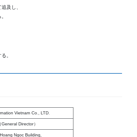
て追及し、
る。
する。
omation Vietnam Co., LTD.
neral Director）
 Hoang Ngoc Building,