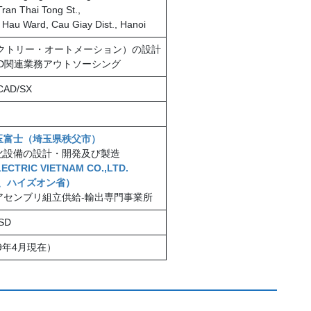
ran Thai Tong St.,
 Hau Ward, Cau Giay Dist., Hanoi
ァクトリー・オートメーション）の設計
AD関連業務アウトソーシング
AD/SX
月
玉富士（埼玉県秩父市）
化設備の設計・開発及び製造
ECTRIC VIETNAM CO.,LTD.
ム、ハイズオン省）
アセンブリ組立供給-輸出専門事業所
SD
19年4月現在）