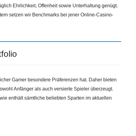
lich Ehrlichkeit, Offenheit sowie Unterhaltung genügt.
ietern setzen wir Benchmarks bei jener Online-Casino-
folio
licher Gamer besondere Präferenzen hat. Daher bieten
owohl Anfänger als auch versierte Spieler überzeugt.
wie enthält sämtliche beliebten Sparten im aktuellen