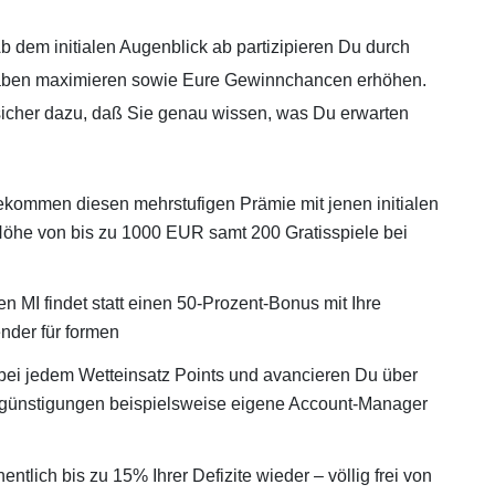
b dem initialen Augenblick ab partizipieren Du durch
haben maximieren sowie Eure Gewinnchancen erhöhen.
sicher dazu, daß Sie genau wissen, was Du erwarten
kommen diesen mehrstufigen Prämie mit jenen initialen
 Höhe von bis zu 1000 EUR samt 200 Gratisspiele bei
n MI findet statt einen 50-Prozent-Bonus mit Ihre
nder für formen
ei jedem Wetteinsatz Points und avancieren Du über
ergünstigungen beispielsweise eigene Account-Manager
ntlich bis zu 15% Ihrer Defizite wieder – völlig frei von