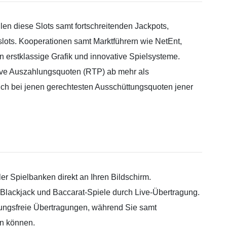
len diese Slots samt fortschreitenden Jackpots,
slots. Kooperationen samt Marktführern wie NetEnt,
 erstklassige Grafik und innovative Spielsysteme.
ive Auszahlungsquoten (RTP) ab mehr als
ch bei jenen gerechtesten Ausschüttungsquoten jener
er Spielbanken direkt an Ihren Bildschirm.
, Blackjack und Baccarat-Spiele durch Live-Übertragung.
rungsfreie Übertragungen, während Sie samt
n können.