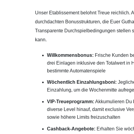
Unser Etablissement belohnt Treue reichlich. A
durchdachten Bonusstrukturen, die Euer Gut
Transparente Durchspielbedingungen stellen 
kann.
Willkommensbonus:
Frische Kunden be
drei Einlagen inklusive den Totalwert in
bestimmte Automatenspiele
Wöchentlich Einzahlungsboni:
Jegliche
Einzahlung, um die Wochenmitte aufrege
VIP-Treueprogramm:
Akkumulieren Du b
diverse Level hinauf, damit exclusive V
sowie höhere Limits freizuschalten
Cashback-Angebote:
Erhalten Sie wöche