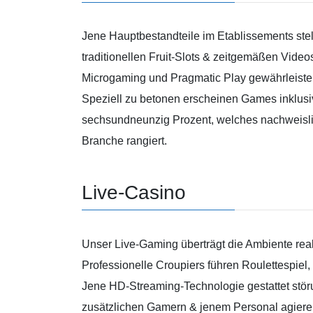
Jene Hauptbestandteile im Etablissements stel
traditionellen Fruit-Slots & zeitgemäßen Video
Microgaming und Pragmatic Play gewährleisten
Speziell zu betonen erscheinen Games inklus
sechsundneunzig Prozent, welches nachweisli
Branche rangiert.
Live-Casino
Unser Live-Gaming überträgt die Ambiente real
Professionelle Croupiers führen Roulettespiel
Jene HD-Streaming-Technologie gestattet stö
zusätzlichen Gamern & jenem Personal agiere