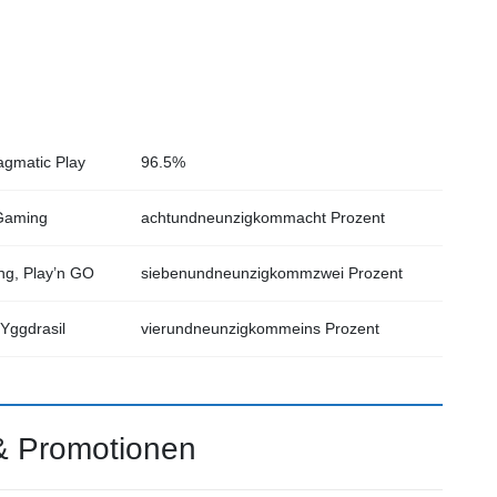
agmatic Play
96.5%
 Gaming
achtundneunzigkommacht Prozent
ng, Play’n GO
siebenundneunzigkommzwei Prozent
 Yggdrasil
vierundneunzigkommeins Prozent
& Promotionen