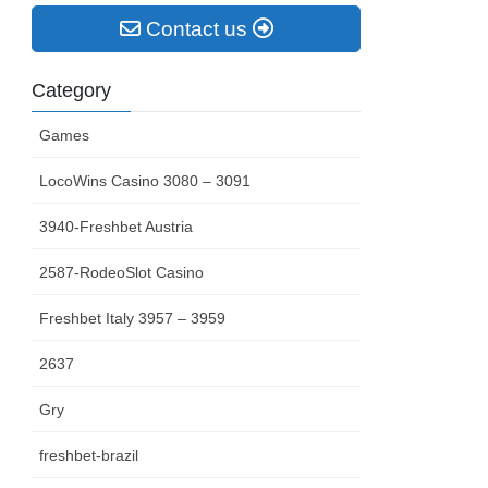
Contact us
Category
Games
LocoWins Casino 3080 – 3091
3940-Freshbet Austria
2587-RodeoSlot Casino
Freshbet Italy 3957 – 3959
2637
Gry
freshbet-brazil