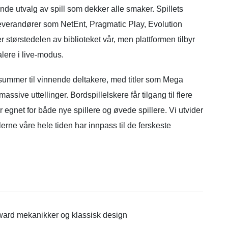
nde utvalg av spill som dekker alle smaker. Spillets
leverandører som NetEnt, Pragmatic Play, Evolution
tørstedelen av biblioteket vår, men plattformen tilbyr
lere i live-modus.
 summer til vinnende deltakere, med titler som Mega
ive uttellinger. Bordspillelskere får tilgang til flere
r egnet for både nye spillere og øvede spillere. Vi utvider
lerne våre hele tiden har innpass til de ferskeste
ward mekanikker og klassisk design