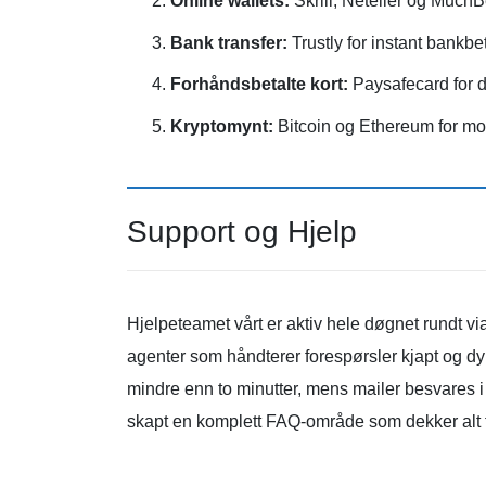
Online wallets:
Skrill, Neteller og MuchB
Bank transfer:
Trustly for instant bankb
Forhåndsbetalte kort:
Paysafecard for d
Kryptomynt:
Bitcoin og Ethereum for mo
Support og Hjelp
Hjelpeteamet vårt er aktiv hele døgnet rundt via
agenter som håndterer forespørsler kjapt og dyk
mindre enn to minutter, mens mailer besvares i l
skapt en komplett FAQ-område som dekker alt fra