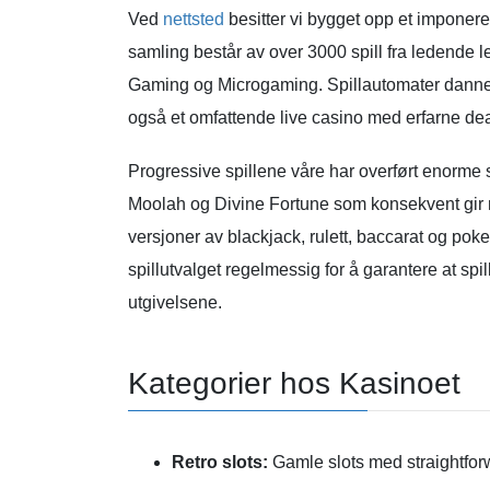
Ved
nettsted
besitter vi bygget opp et imponere
samling består av over 3000 spill fra ledende 
Gaming og Microgaming. Spillautomater danner s
også et omfattende live casino med erfarne dea
Progressive spillene våre har overført enorme
Moolah og Divine Fortune som konsekvent gir mass
versjoner av blackjack, rulett, baccarat og poke
spillutvalget regelmessig for å garantere at spil
utgivelsene.
Kategorier hos Kasinoet
Retro slots:
Gamle slots med straightfor