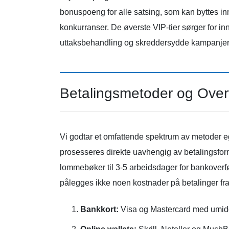
bonuspoeng for alle satsing, som kan byttes inn 
konkurranser. De øverste VIP-tier sørger for in
uttaksbehandling og skreddersydde kampanjer
Betalingsmetoder og Over
Vi godtar et omfattende spektrum av metoder eg
prosesseres direkte uavhengig av betalingsform
lommebøker til 3-5 arbeidsdager for bankoverfør
pålegges ikke noen kostnader på betalinger fra
Bankkort:
Visa og Mastercard med umidd