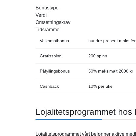
Bonustype
Verdi
Omsetningskrav
Tidsramme
Velkomstbonus
hundre prosent maks fem
Gratisspinn
200 spinn
Påfyllingsbonus
50% maksimalt 2000 kr
Cashback
10% per uke
Lojalitetsprogrammet hos
Lojalitetsprogrammet vårt belønner aktive med