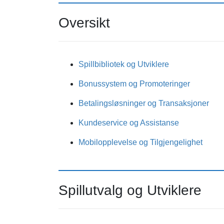
Oversikt
Spillbibliotek og Utviklere
Bonussystem og Promoteringer
Betalingsløsninger og Transaksjoner
Kundeservice og Assistanse
Mobilopplevelse og Tilgjengelighet
Spillutvalg og Utviklere