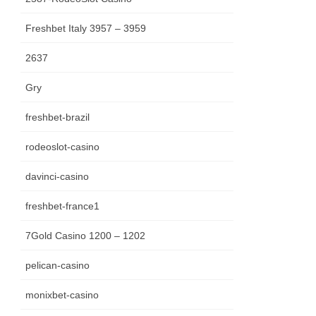
Freshbet Italy 3957 – 3959
2637
Gry
freshbet-brazil
rodeoslot-casino
davinci-casino
freshbet-france1
7Gold Casino 1200 – 1202
pelican-casino
monixbet-casino