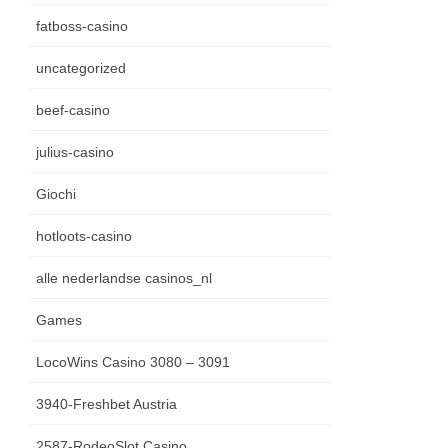
fatboss-casino
uncategorized
beef-casino
julius-casino
Giochi
hotloots-casino
alle nederlandse casinos_nl
Games
LocoWins Casino 3080 – 3091
3940-Freshbet Austria
2587-RodeoSlot Casino