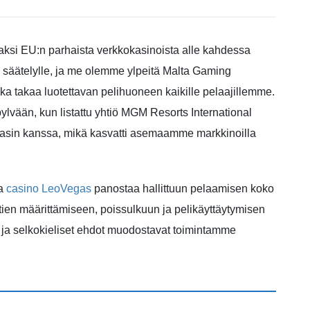
aksi EU:n parhaista verkkokasinoista alle kahdessa
säätelylle, ja me olemme ylpeitä Malta Gaming
ka takaa luotettavan pelihuoneen kaikille pelaajillemme.
vään, kun listattu yhtiö MGM Resorts International
Vegasin kanssa, mikä kasvatti asemaamme markkinoilla
ja
casino LeoVegas
panostaa hallittuun pelaamisen koko
mitien määrittämiseen, poissulkuun ja pelikäyttäytymisen
ja selkokieliset ehdot muodostavat toimintamme