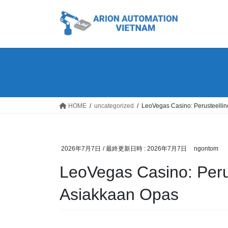
コ
ナ
ン
ビ
テ
ゲ
ン
ー
ツ
シ
へ
ョ
ス
ン
キ
に
ッ
移
HOME
uncategorized
LeoVegas Casino: Perusteellin
プ
動
2026年7月7日
/ 最終更新日時 :
2026年7月7日
ngontom
LeoVegas Casino: Perus
Asiakkaan Opas