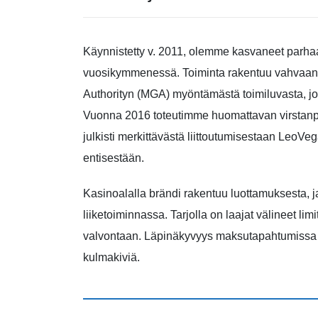
Käynnistetty v. 2011, olemme kasvaneet parha
vuosikymmenessä. Toiminta rakentuu vahvaan 
Authorityn (MGA) myöntämästä toimiluvasta, jo
Vuonna 2016 toteutimme huomattavan virstanpyl
julkisti merkittävästä liittoutumisestaan Leo
entisestään.
Kasinoalalla brändi rakentuu luottamuksesta, 
liiketoiminnassa. Tarjolla on laajat välineet li
valvontaan. Läpinäkyvyys maksutapahtumissa 
kulmakiviä.