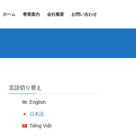
ホーム
事業案内
会社概要
お問い合わせ
言語切り替え
English
日本語
Tiếng Việt