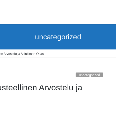
uncategorized
en Arvostelu ja Asiakkaan Opas
uncategorized
teellinen Arvostelu ja