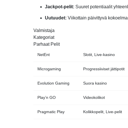
Jackpot-pelit:
Suuret potentiaalit yhteenl
Uutuudet:
Viikottain päivittyvä kokoelma
Valmistaja
Kategoriat
Parhaat Pelit
NetEnt
Slotit, Live-kasino
Microgaming
Progressiiviset jättipotit
Evolution Gaming
Suora kasino
Play’n GO
Videokolikot
Pragmatic Play
Kolikkopelit, Live-pelit