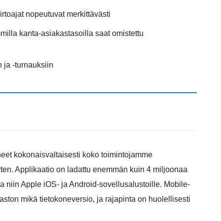
iirtoajat nopeutuvat merkittävästi
illa kanta-asiakastasoilla saat omistettu
 ja -turnauksiin
neet kokonaisvaltaisesti koko toimintojamme
 varten. Applikaatio on ladattu enemmän kuin 4 miljoonaa
la niin Apple iOS- ja Android-sovellusalustoille. Mobile-
ston mikä tietokoneversio, ja rajapinta on huolellisesti