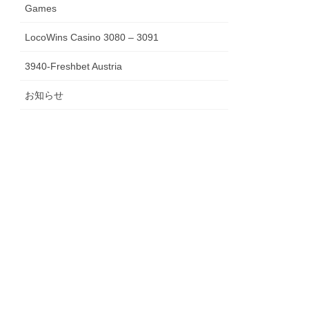
Games
LocoWins Casino 3080 – 3091
3940-Freshbet Austria
お知らせ