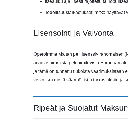
Itsesulku ajallisesti rajoitettu tai lopullises
Todellisuustarkastukset, mitkä näyttävät vo
Lisensointi ja Valvonta
Operoimme Maltan pelilisenssiviranomaisen (M
arvostetuimmista pelitoimiluvista Euroopan alu
ja tämä on tunnettu tiukoista vaatimuksistaan e
velvoittaa meitä säännöllisiin tarkastuksiin j
Ripeät ja Suojatut Maksu