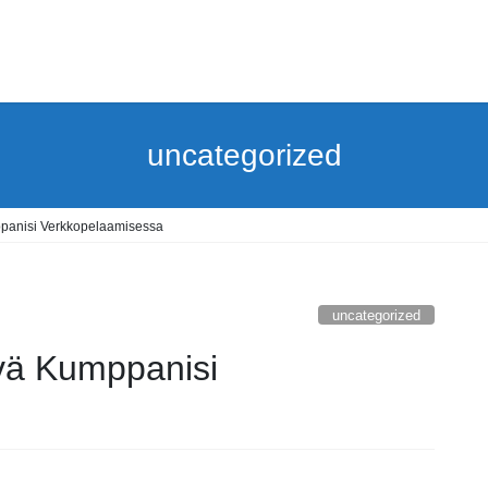
uncategorized
ppanisi Verkkopelaamisessa
uncategorized
evä Kumppanisi