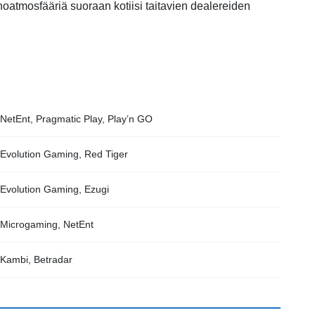
noatmosfääriä suoraan kotiisi taitavien dealereiden
NetEnt, Pragmatic Play, Play’n GO
Evolution Gaming, Red Tiger
Evolution Gaming, Ezugi
Microgaming, NetEnt
Kambi, Betradar