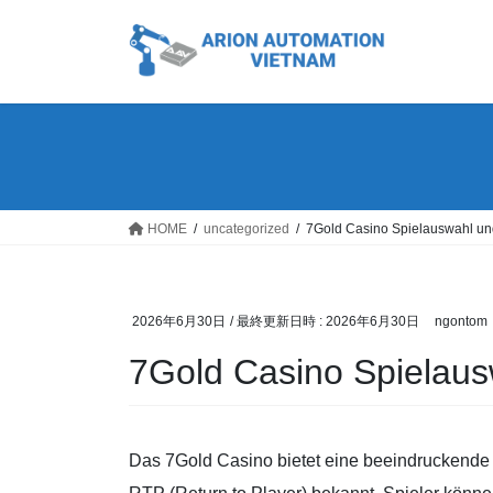
コ
ナ
ン
ビ
テ
ゲ
ン
ー
ツ
シ
へ
ョ
ス
ン
キ
に
ッ
移
HOME
uncategorized
7Gold Casino Spielauswahl u
プ
動
2026年6月30日
/ 最終更新日時 :
2026年6月30日
ngontom
7Gold Casino Spielau
Das 7Gold Casino bietet eine beeindruckende 