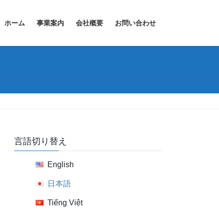
ホーム
事業案内
会社概要
お問い合わせ
言語切り替え
English
日本語
Tiếng Việt