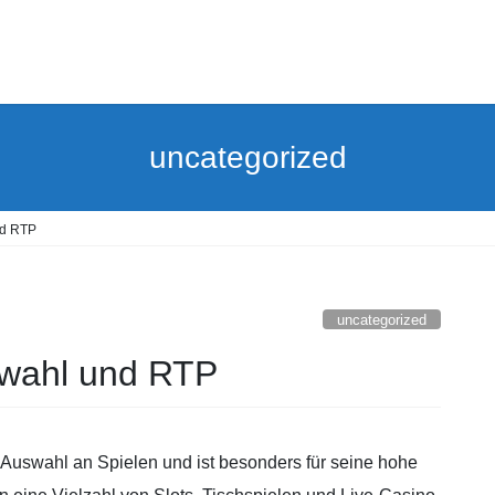
uncategorized
nd RTP
uncategorized
swahl und RTP
Auswahl an Spielen und ist besonders für seine hohe