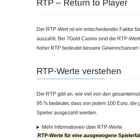
RTP – Return to Player
Der RTP-Wert ist ein entscheidender Faktor für
auszahlt. Bei 7Gold Casino sind die RTP-Werte 
hoher RTP bedeutet bessere Gewinnchancen fü
RTP-Werte verstehen
Der RTP gibt an, wie viel von den gesamteinsät
95 % bedeutet, dass von jedem 100 Euro, die g
Spieler ausgezahlt werden.
Mehr Informationen über RTP-Werte
RTP-Werte für eine ausgewogene Spielerfah