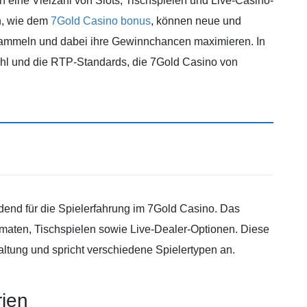
n eine Vielzahl von Slots, Tischspielen und Live-Casino-
n, wie dem
7Gold Casino bonus
, können neue und
ammeln und dabei ihre Gewinnchancen maximieren. In
ahl und die RTP-Standards, die 7Gold Casino von
eidend für die Spielerfahrung im 7Gold Casino. Das
tomaten, Tischspielen sowie Live-Dealer-Optionen. Diese
altung und spricht verschiedene Spielertypen an.
rien