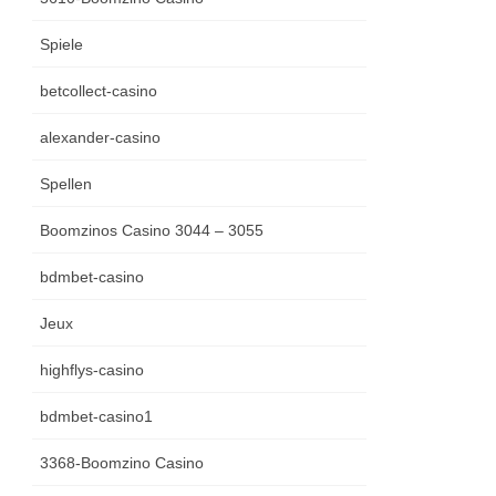
Spiele
betcollect-casino
alexander-casino
Spellen
Boomzinos Casino 3044 – 3055
bdmbet-casino
Jeux
highflys-casino
bdmbet-casino1
3368-Boomzino Casino