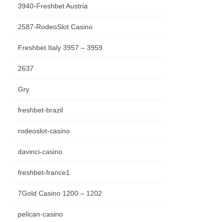
3940-Freshbet Austria
2587-RodeoSlot Casino
Freshbet Italy 3957 – 3959
2637
Gry
freshbet-brazil
rodeoslot-casino
davinci-casino
freshbet-france1
7Gold Casino 1200 – 1202
pelican-casino