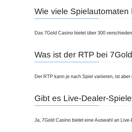
Wie viele Spielautomaten 
Das 7Gold Casino bietet über 300 verschiede
Was ist der RTP bei 7Gol
Der RTP kann je nach Spiel variieren, ist aber
Gibt es Live-Dealer-Spiel
Ja, 7Gold Casino bietet eine Auswahl an Live-D