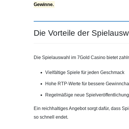
Gewinne.
Die Vorteile der Spielausw
Die Spielauswahl im 7Gold Casino bietet zahlre
Vielfältige Spiele für jeden Geschmack
Hohe RTP-Werte für bessere Gewinnch
Regelmäßige neue Spielveröffentlichun
Ein reichhaltiges Angebot sorgt dafür, dass Spi
so schnell endet.